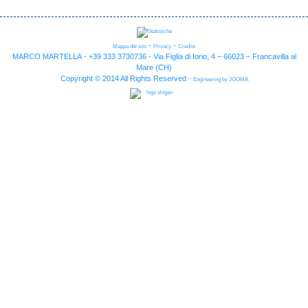
-
-
Mappa del sito
Privacy
Credits
MARCO MARTELLA - +39 333 3730736 - Via Figlia di Iorio, 4 – 66023 – Francavilla al
Mare (CH)
Copyright © 2014 All Rights Reserved -
Engineering by JOOMA